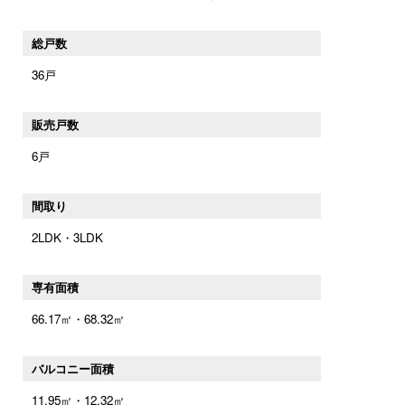
総戸数
36戸
販売戸数
6戸
間取り
2LDK・3LDK
専有面積
66.17㎡・68.32㎡
バルコニー面積
11.95㎡・12.32㎡