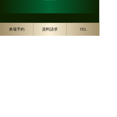
来場予約
資料請求
TEL
トップ
コンセプト
ロケーション
外観デザイン
室内デザイン
ルームプラン
設備仕様
エコノミー
安全・構造
物件概要
現地販売センター